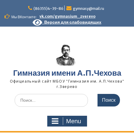
Skip
to
(86355)4-39-86
gymnasy@mail.ru
content
vk.com/gymnasium_zverevo
Мы ВКонтакте:
Версия для слабовидящих
Гимназия имени А.П.Чехова
Официальный сайт МБОУ "Гимназия им. А.П.Чехова"
г.Зверево
Search
for:
Menu