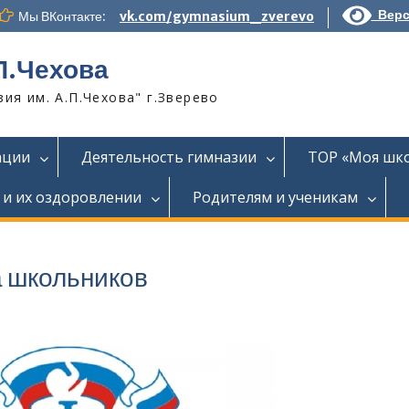
Верс
Мы ВКонтакте:
vk.com/gymnasium_zverevo
П.Чехова
я им. А.П.Чехова" г.Зверево
ации
Деятельность гимназии
ТОР «Моя шк
 и их оздоровлении
Родителям и ученикам
 школьников