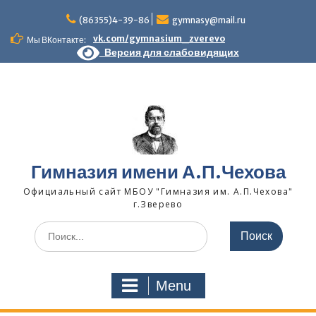
Skip
to
(86355)4-39-86
gymnasy@mail.ru
content
vk.com/gymnasium_zverevo
Мы ВКонтакте:
Версия для слабовидящих
Гимназия имени А.П.Чехова
Официальный сайт МБОУ "Гимназия им. А.П.Чехова"
г.Зверево
Search
for:
Menu