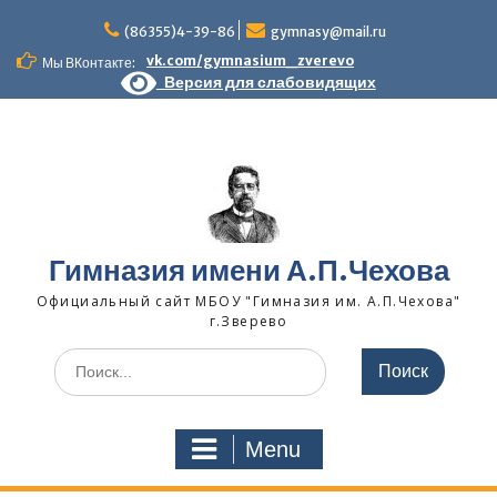
Skip
to
(86355)4-39-86
gymnasy@mail.ru
content
vk.com/gymnasium_zverevo
Мы ВКонтакте:
Версия для слабовидящих
Гимназия имени А.П.Чехова
Официальный сайт МБОУ "Гимназия им. А.П.Чехова"
г.Зверево
Search
for:
Menu