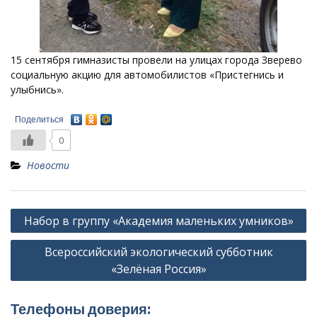
15 сентября гимназисты провели на улицах города Зверево
социальную акцию для автомобилистов «Пристегнись и
улыбнись».
Поделиться
0
Новости
Навигация
Набор в группу «Академия маленьких умников»
по
Всероссийский экологический субботник
записям
«Зелёная Россия»
Телефоны доверия: