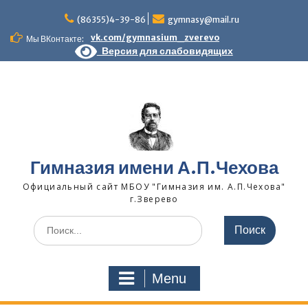
Skip
to
(86355)4-39-86
gymnasy@mail.ru
content
vk.com/gymnasium_zverevo
Мы ВКонтакте:
Версия для слабовидящих
Гимназия имени А.П.Чехова
Официальный сайт МБОУ "Гимназия им. А.П.Чехова"
г.Зверево
Search
for:
Menu