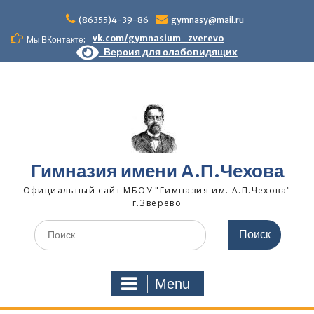
Skip
to
(86355)4-39-86
gymnasy@mail.ru
content
vk.com/gymnasium_zverevo
Мы ВКонтакте:
Версия для слабовидящих
Гимназия имени А.П.Чехова
Официальный сайт МБОУ "Гимназия им. А.П.Чехова"
г.Зверево
Search
for:
Menu