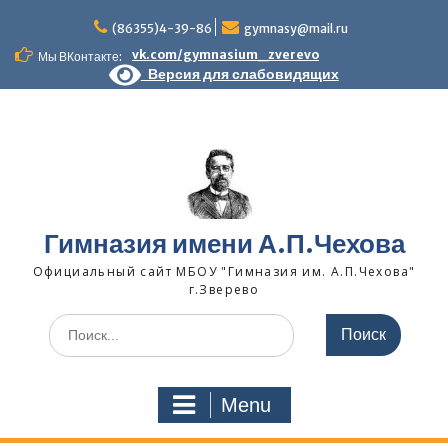
Skip
to
(86355)4-39-86
gymnasy@mail.ru
content
vk.com/gymnasium_zverevo
Мы ВКонтакте:
Версия для слабовидящих
Гимназия имени А.П.Чехова
Официальный сайт МБОУ "Гимназия им. А.П.Чехова"
г.Зверево
Search
for:
Menu