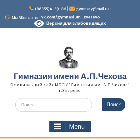
Skip
to
(86355)4-39-86
gymnasy@mail.ru
content
vk.com/gymnasium_zverevo
Мы ВКонтакте:
Версия для слабовидящих
Гимназия имени А.П.Чехова
Официальный сайт МБОУ "Гимназия им. А.П.Чехова"
г.Зверево
Search
for:
Menu