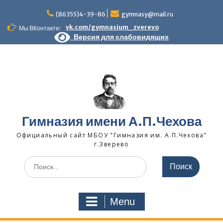
Skip
to
(86355)4-39-86
gymnasy@mail.ru
content
vk.com/gymnasium_zverevo
Мы ВКонтакте:
Версия для слабовидящих
Гимназия имени А.П.Чехова
Официальный сайт МБОУ "Гимназия им. А.П.Чехова"
г.Зверево
Search
for:
Menu