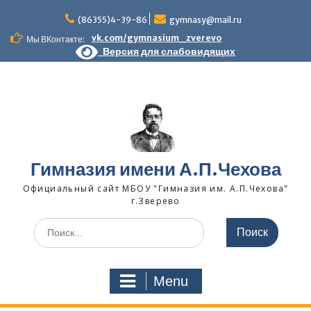
Skip
to
(86355)4-39-86
gymnasy@mail.ru
content
vk.com/gymnasium_zverevo
Мы ВКонтакте:
Версия для слабовидящих
Гимназия имени А.П.Чехова
Официальный сайт МБОУ "Гимназия им. А.П.Чехова"
г.Зверево
Search
for:
Menu