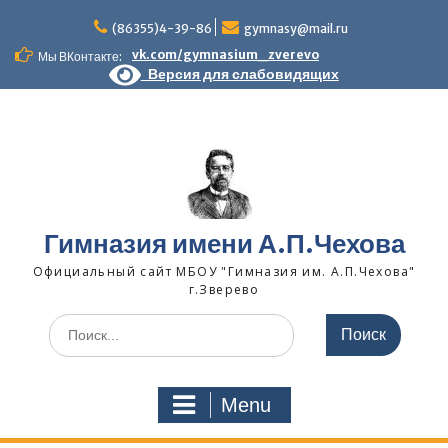
Skip
to
(86355)4-39-86
gymnasy@mail.ru
content
vk.com/gymnasium_zverevo
Мы ВКонтакте:
Версия для слабовидящих
Гимназия имени А.П.Чехова
Официальный сайт МБОУ "Гимназия им. А.П.Чехова"
г.Зверево
Search
for:
Menu