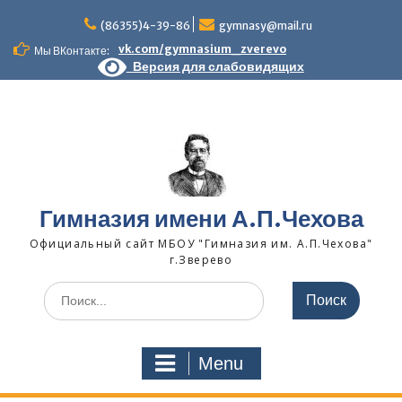
Skip
to
(86355)4-39-86
gymnasy@mail.ru
content
vk.com/gymnasium_zverevo
Мы ВКонтакте:
Версия для слабовидящих
Гимназия имени А.П.Чехова
Официальный сайт МБОУ "Гимназия им. А.П.Чехова"
г.Зверево
Search
for:
Menu