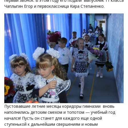
первый звонок. В этом году его подали выпускник 11 класса
Чаплыгин Егор и первоклассница Кира Степаненко.
Пустовавшие летние месяцы коридоры гимназии вновь
наполнились детским смехом и топотом — учебный год
начался! Пусть он станет для каждого еще одной
ступенькой к дальнейшим свершениям и новым