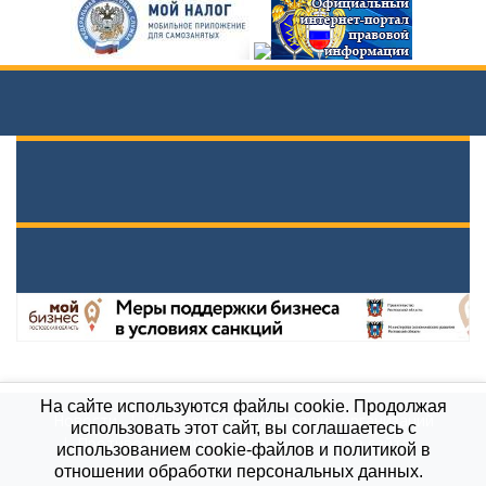
На сайте используются файлы cookie. Продолжая
Новости
Документы вышестоящих организаций
использовать этот сайт, вы соглашаетесь с
Противодействие коррупции
Карта сайта
использованием cookie-файлов и политикой в
МБОУ \"Гимназия им. А.П.Чехова\", 2021
отношении обработки персональных данных.