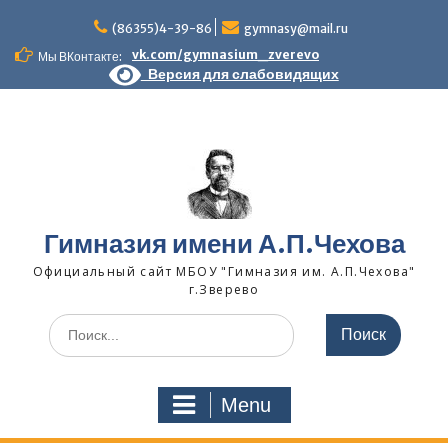
Skip
to
(86355)4-39-86
gymnasy@mail.ru
content
vk.com/gymnasium_zverevo
Мы ВКонтакте:
Версия для слабовидящих
Гимназия имени А.П.Чехова
Официальный сайт МБОУ "Гимназия им. А.П.Чехова"
г.Зверево
Search
for:
Menu