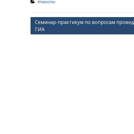
Новости
Навигация
Семинар-практикум по вопросам прове
ГИА
по
записям