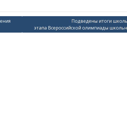
дения
Подведены итоги школ
этапа Всероссийской олимпиады школь