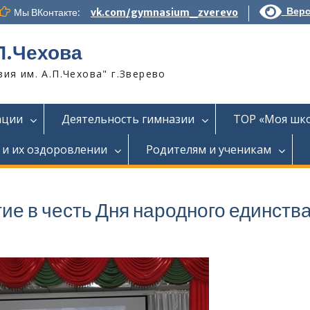
Верс
Мы ВКонтакте:
vk.com/gymnasium_zverevo
П.Чехова
я им. А.П.Чехова" г.Зверево
ации
Деятельность гимназии
ТОР «Моя шк
 и их оздоровлении
Родителям и ученикам
е в честь Дня народного единств