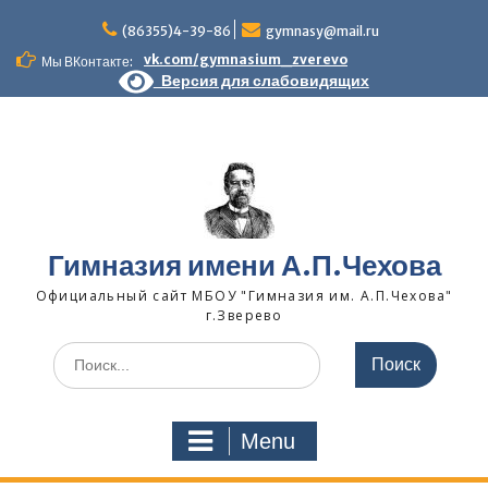
Skip
to
(86355)4-39-86
gymnasy@mail.ru
content
vk.com/gymnasium_zverevo
Мы ВКонтакте:
Версия для слабовидящих
Гимназия имени А.П.Чехова
Официальный сайт МБОУ "Гимназия им. А.П.Чехова"
г.Зверево
Search
for:
Menu