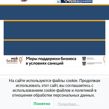
На сайте используются файлы cookie. Продолжая
Новости
Документы вышестоящих организаций
использовать этот сайт, вы соглашаетесь с
Противодействие коррупции
Карта сайта
использованием cookie-файлов и политикой в
МБОУ \"Гимназия им. А.П.Чехова\", 2021
отношении обработки персональных данных.
Proudly powered by WordPress
|
Education Hub by
WEN
Понятно
Подробнее…
Themes