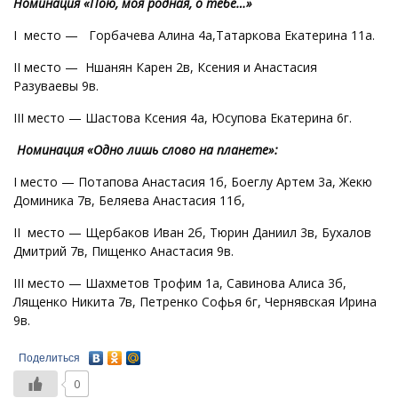
Номинация «Пою, моя родная, о тебе…»
I место — Горбачева Алина 4а,Татаркова Екатерина 11а.
II место — Ншанян Карен 2в, Ксения и Анастасия
Разуваевы 9в.
III место — Шастова Ксения 4а, Юсупова Екатерина 6г.
Номинация «Одно лишь слово на планете»:
I место — Потапова Анастасия 1б, Боеглу Артем 3а, Жекю
Доминика 7в, Беляева Анастасия 11б,
II место — Щербаков Иван 2б, Тюрин Даниил 3в, Бухалов
Дмитрий 7в, Пищенко Анастасия 9в.
III место — Шахметов Трофим 1а, Савинова Алиса 3б,
Лященко Никита 7в, Петренко Софья 6г, Чернявская Ирина
9в.
Поделиться
0