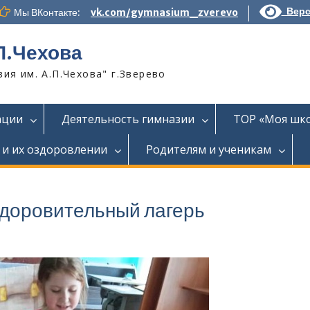
Верс
Мы ВКонтакте:
vk.com/gymnasium_zverevo
П.Чехова
я им. А.П.Чехова" г.Зверево
ации
Деятельность гимназии
ТОР «Моя шк
 и их оздоровлении
Родителям и ученикам
доровительный лагерь