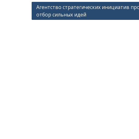
Навигация
Агентство стратегических инициатив пр
отбор сильных идей
по
записям