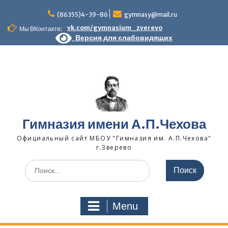
Skip
to
(86355)4-39-86
gymnasy@mail.ru
content
vk.com/gymnasium_zverevo
Мы ВКонтакте:
Версия для слабовидящих
Гимназия имени А.П.Чехова
Официальный сайт МБОУ "Гимназия им. А.П.Чехова"
г.Зверево
Search
for:
Menu