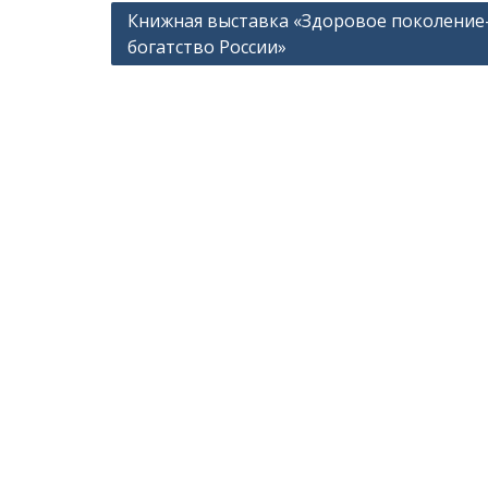
Навигация
Книжная выставка «Здоровое поколение
богатство России»
по
записям