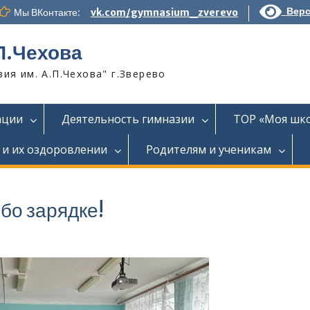
Верс
Мы ВКонтакте:
vk.com/gymnasium_zverevo
П.Чехова
я им. А.П.Чехова" г.Зверево
ации
Деятельность гимназии
ТОР «Моя шк
 и их оздоровлении
Родителям и ученикам
бо зарядке!