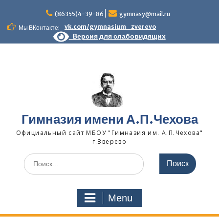
Skip
to
(86355)4-39-86
gymnasy@mail.ru
content
vk.com/gymnasium_zverevo
Мы ВКонтакте:
Версия для слабовидящих
Гимназия имени А.П.Чехова
Официальный сайт МБОУ "Гимназия им. А.П.Чехова"
г.Зверево
Search
for:
Menu