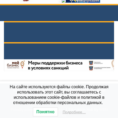
На сайте используются файлы cookie. Продолжая
Новости
Документы вышестоящих организаций
использовать этот сайт, вы соглашаетесь с
Противодействие коррупции
Карта сайта
использованием cookie-файлов и политикой в
МБОУ \"Гимназия им. А.П.Чехова\", 2021
отношении обработки персональных данных.
Proudly powered by WordPress
|
Education Hub by
WEN
Понятно
Подробнее…
Themes