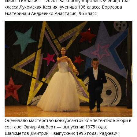
«Мисс Гимназия — 2020». За корону боролись ученица 10а
класса Лукомская Ксения, ученица 10б класса Борисова
Екатерина и Андреенко Анастасия, 9б класс.
Оценивало мастерство конкурсанток компетентное жюри в
составе: Овчар Альберт — выпускник 1975 года,
Шаяхметов Дмитрий – выпускник 1995 года, Радкевич