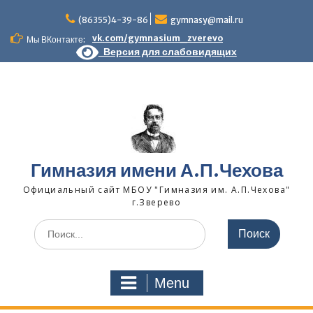
Skip
to
(86355)4-39-86
gymnasy@mail.ru
content
vk.com/gymnasium_zverevo
Мы ВКонтакте:
Версия для слабовидящих
Гимназия имени А.П.Чехова
Официальный сайт МБОУ "Гимназия им. А.П.Чехова"
г.Зверево
Search
for:
Menu