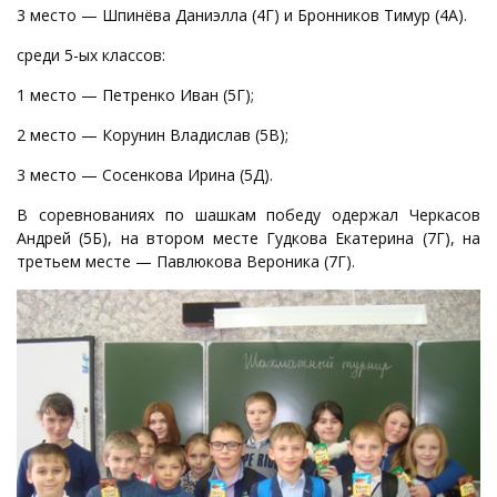
3 место — Шпинёва Даниэлла (4Г) и Бронников Тимур (4А).
среди 5-ых классов:
1 место — Петренко Иван (5Г);
2 место — Корунин Владислав (5В);
3 место — Сосенкова Ирина (5Д).
В соревнованиях по шашкам победу одержал Черкасов
Андрей (5Б), на втором месте Гудкова Екатерина (7Г), на
третьем месте — Павлюкова Вероника (7Г).