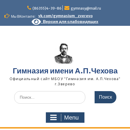
Skip
to
(86355)4-39-86
gymnasy@mail.ru
content
vk.com/gymnasium_zverevo
Мы ВКонтакте:
Версия для слабовидящих
Гимназия имени А.П.Чехова
Официальный сайт МБОУ "Гимназия им. А.П.Чехова"
г.Зверево
Search
for:
Menu