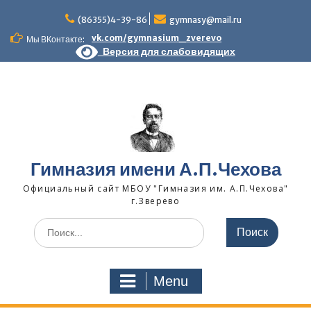
Skip
to
(86355)4-39-86
gymnasy@mail.ru
content
vk.com/gymnasium_zverevo
Мы ВКонтакте:
Версия для слабовидящих
Гимназия имени А.П.Чехова
Официальный сайт МБОУ "Гимназия им. А.П.Чехова"
г.Зверево
Search
for:
Menu