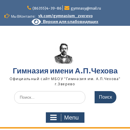
Skip
to
(86355)4-39-86
gymnasy@mail.ru
content
vk.com/gymnasium_zverevo
Мы ВКонтакте:
Версия для слабовидящих
Гимназия имени А.П.Чехова
Официальный сайт МБОУ "Гимназия им. А.П.Чехова"
г.Зверево
Search
for:
Menu