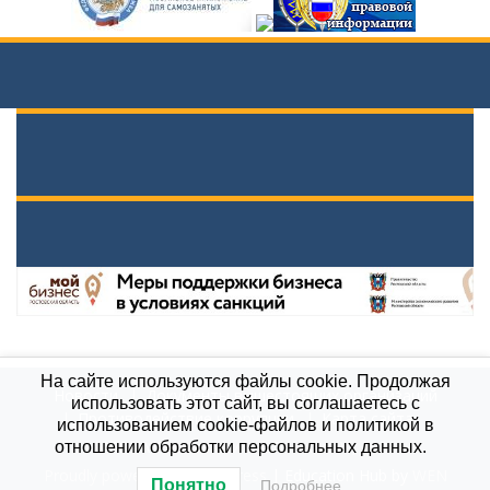
На сайте используются файлы cookie. Продолжая
Новости
Документы вышестоящих организаций
использовать этот сайт, вы соглашаетесь с
Противодействие коррупции
Карта сайта
использованием cookie-файлов и политикой в
МБОУ \"Гимназия им. А.П.Чехова\", 2021
отношении обработки персональных данных.
Proudly powered by WordPress
|
Education Hub by
WEN
Понятно
Подробнее…