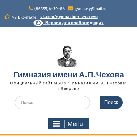
Skip
to
(86355)4-39-86
gymnasy@mail.ru
content
vk.com/gymnasium_zverevo
Мы ВКонтакте:
Версия для слабовидящих
Гимназия имени А.П.Чехова
Официальный сайт МБОУ "Гимназия им. А.П.Чехова"
г.Зверево
Search
for:
Menu