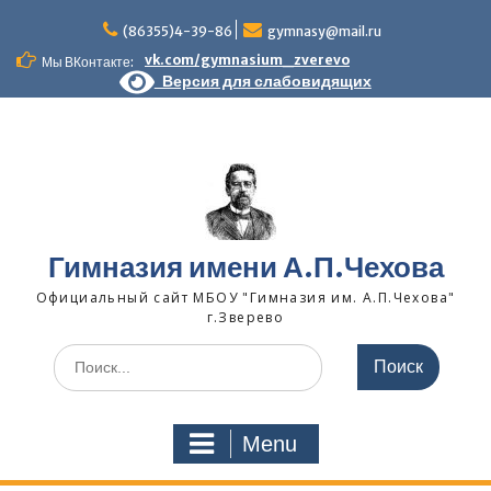
Skip
to
(86355)4-39-86
gymnasy@mail.ru
content
vk.com/gymnasium_zverevo
Мы ВКонтакте:
Версия для слабовидящих
Гимназия имени А.П.Чехова
Официальный сайт МБОУ "Гимназия им. А.П.Чехова"
г.Зверево
Search
for:
Menu