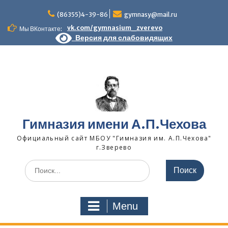
Skip
to
(86355)4-39-86
gymnasy@mail.ru
content
vk.com/gymnasium_zverevo
Мы ВКонтакте:
Версия для слабовидящих
Гимназия имени А.П.Чехова
Официальный сайт МБОУ "Гимназия им. А.П.Чехова"
г.Зверево
Search
for:
Menu