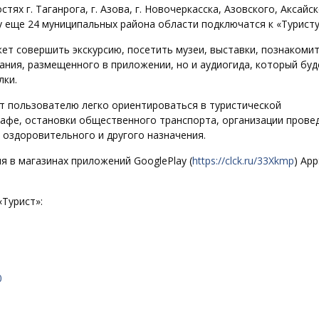
х г. Таганрога, г. Азова, г. Новочеркасска, Азовского, Аксайск
у еще 24 муниципальных района области подключатся к «Туристу
т совершить экскурсию, посетить музеи, выставки, познакомит
ания, размещенного в приложении, но и аудиогида, который буд
лки.
 пользователю легко ориентироваться в туристической
 кафе, остановки общественного транспорта, организации прове
, оздоровительного и другого назначения.
 в магазинах приложений GooglePlay (
https://clck.ru/33Xkmp
) App
Турист»:
0