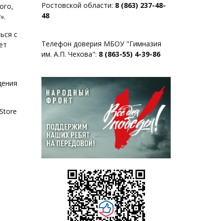
Ростовской области:
8 (863) 237-48-
ого,
48
».
ься с
Телефон доверия МБОУ "Гимназия
ет
им. А.П. Чехова":
8 (863-55) 4-39-86
дения
Store