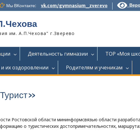
Верс
Мы ВКонтакте:
vk.com/gymnasium_zverevo
П.Чехова
я им. А.П.Чехова" г.Зверево
ации
Деятельность гимназии
ТОР «Моя шк
 и их оздоровлении
Родителям и ученикам
«Турист»
ности Ростовской области мининформсвязью области разработ
формацию о туристических достопримечательностях, маршрута