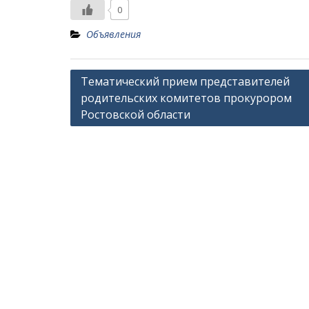
0
Объявления
Навигация
Тематический прием представителей
родительских комитетов прокурором
по
Ростовской области
записям