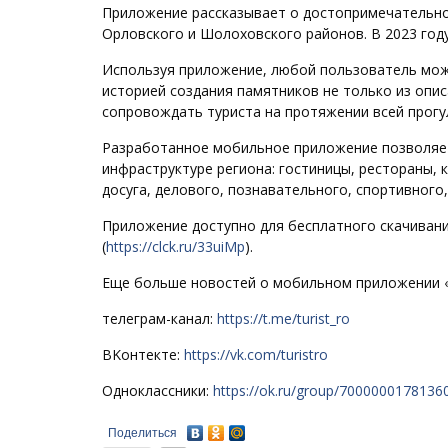
Приложение рассказывает о достопримечательностя
Орловского и Шолоховского районов. В 2023 год
Используя приложение, любой пользователь може
историей создания памятников не только из опис
сопровождать туриста на протяжении всей прогу
Разработанное мобильное приложение позволяет
инфраструктуре региона: гостиницы, рестораны,
досуга, делового, познавательного, спортивного
Приложение доступно для бесплатного скачивания
(
https://clck.ru/33uiMp
).
Еще больше новостей о мобильном приложении «
телеграм-канал:
https://t.me/turist_ro
BKонтекте:
https://vk.com/turistro
Одноклассники:
https://ok.ru/group/7000000178136
Поделиться