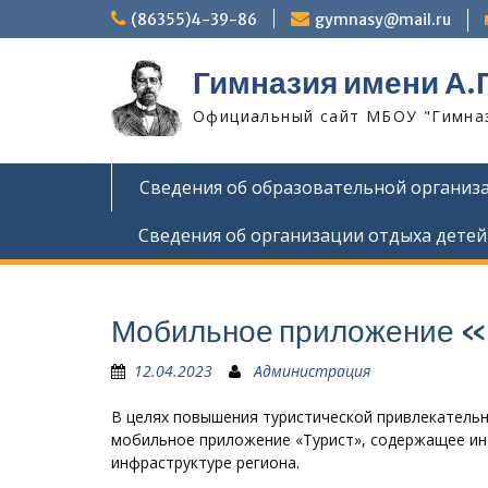
Skip
(86355)4-39-86
gymnasy@mail.ru
to
content
Гимназия имени А.
Официальный сайт МБОУ "Гимнази
Сведения об образовательной организ
Сведения об организации отдыха детей
Мобильное приложение 
12.04.2023
Администрация
В целях повышения туристической привлекатель
мобильное приложение «Турист», содержащее ин
инфраструктуре региона.