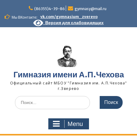
Skip
to
(86355)4-39-86
gymnasy@mail.ru
content
vk.com/gymnasium_zverevo
Мы ВКонтакте:
Версия для слабовидящих
Гимназия имени А.П.Чехова
Официальный сайт МБОУ "Гимназия им. А.П.Чехова"
г.Зверево
Search
for:
Menu