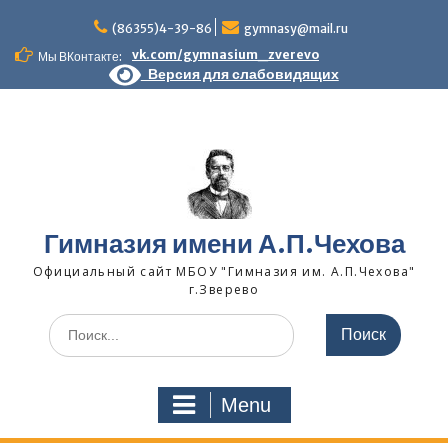
Skip
to
(86355)4-39-86
gymnasy@mail.ru
content
vk.com/gymnasium_zverevo
Мы ВКонтакте:
Версия для слабовидящих
Гимназия имени А.П.Чехова
Официальный сайт МБОУ "Гимназия им. А.П.Чехова"
г.Зверево
Search
for:
Menu