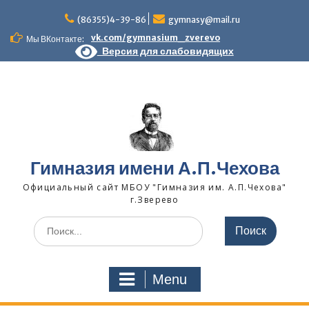
Skip
to
(86355)4-39-86
gymnasy@mail.ru
content
vk.com/gymnasium_zverevo
Мы ВКонтакте:
Версия для слабовидящих
Гимназия имени А.П.Чехова
Официальный сайт МБОУ "Гимназия им. А.П.Чехова"
г.Зверево
Search
for:
Menu