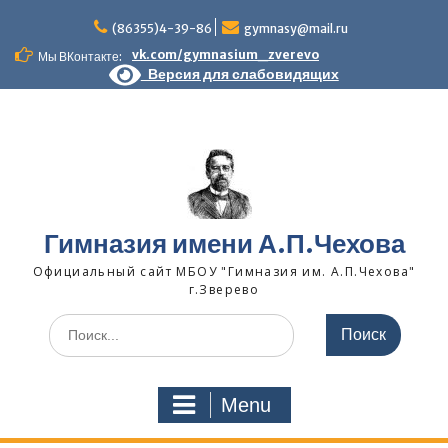
Skip
to
(86355)4-39-86
gymnasy@mail.ru
content
vk.com/gymnasium_zverevo
Мы ВКонтакте:
Версия для слабовидящих
Гимназия имени А.П.Чехова
Официальный сайт МБОУ "Гимназия им. А.П.Чехова"
г.Зверево
Search
for:
Menu