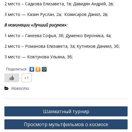
2 место – Садкова Елизавета, 1в; Давидян Андрей, 2в;
3 место — Казин Руслан, 2а; Комисаров Данил, 2в;
В номинации «Лучший рисунок»:
1 место – Ганеева Софья, 3б; Думенко Вероника, 4а;
2 место – Романова Елизавета, 3а; Кутняхов Даниил, 3б;
3 место — Ковтунова Ульяна, 3б;
Поделиться
+1
Новости
Навигация
Шахматный турнир
по
Просмотр мультфильмов о космосе
записям