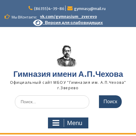
Skip
to
(86355)4-39-86
gymnasy@mail.ru
content
vk.com/gymnasium_zverevo
Мы ВКонтакте:
Версия для слабовидящих
Гимназия имени А.П.Чехова
Официальный сайт МБОУ "Гимназия им. А.П.Чехова"
г.Зверево
Search
for:
Menu