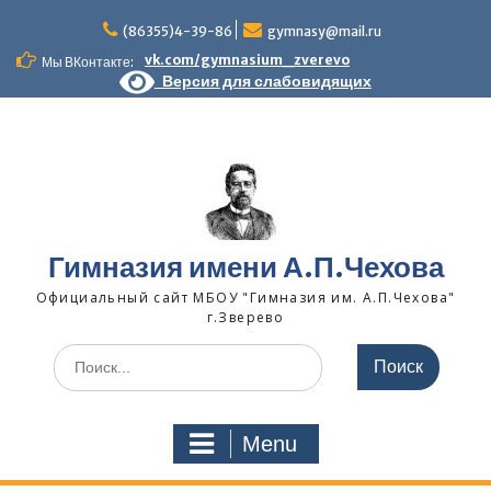
Skip
to
(86355)4-39-86
gymnasy@mail.ru
content
vk.com/gymnasium_zverevo
Мы ВКонтакте:
Версия для слабовидящих
Гимназия имени А.П.Чехова
Официальный сайт МБОУ "Гимназия им. А.П.Чехова"
г.Зверево
Search
for:
Menu