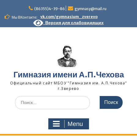
Skip
to
(86355)4-39-86
gymnasy@mail.ru
content
vk.com/gymnasium_zverevo
Мы ВКонтакте:
Версия для слабовидящих
Гимназия имени А.П.Чехова
Официальный сайт МБОУ "Гимназия им. А.П.Чехова"
г.Зверево
Search
for:
Menu