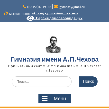
Skip
to
(86355)4-39-86
gymnasy@mail.ru
content
vk.com/gymnasium_zverevo
Мы ВКонтакте:
Версия для слабовидящих
Гимназия имени А.П.Чехова
Официальный сайт МБОУ "Гимназия им. А.П.Чехова"
г.Зверево
Search
for:
Menu