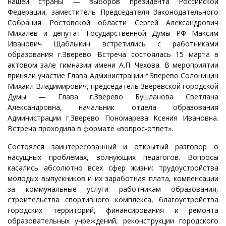
нашей страны — выборов президента Российской
Федерации, заместитель Председателя Законодательного
Собрания Ростовской области Сергей Александрович
Михалев и депутат Государственной Думы РФ Максим
Иванович Щаблыкин встретились с работниками
образования г.Зверево. Встреча состоялась 15 марта в
актовом зале гимназии имени А.П. Чехова. В мероприятии
приняли участие Глава Администрации г.Зверево Солоницин
Михаил Владимирович, председатель Зверевской городской
Думы — Глава г.Зверево Бушланова Светлана
Александровна, начальник отдела образования
Администрации г.Зверево Пономарева Ксения Ивановна.
Встреча проходила в формате «вопрос-ответ».
Состоялся заинтересованный и открытый разговор о
насущных проблемах, волнующих педагогов. Вопросы
касались абсолютно всех сфер жизни: трудоустройства
молодых выпускников и их заработная плата, компенсации
за коммунальные услуги работникам образования,
строительства спортивного комплекса, благоустройства
городских территорий, финансирования и ремонта
образовательных учреждений, реконструкции городского