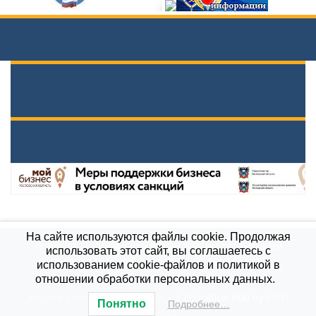
На сайте используются файлы cookie. Продолжая
Новости
Документы вышестоящих организаций
использовать этот сайт, вы соглашаетесь с
Противодействие коррупции
Карта сайта
использованием cookie-файлов и политикой в
МБОУ \"Гимназия им. А.П.Чехова\", 2021
отношении обработки персональных данных.
Proudly powered by WordPress
|
Education Hub by
WEN
Понятно
Подробнее…
Themes