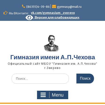
Skip
to
(86355)4-39-86
gymnasy@mail.ru
content
vk.com/gymnasium_zverevo
Мы ВКонтакте:
Версия для слабовидящих
Гимназия имени А.П.Чехова
Официальный сайт МБОУ "Гимназия им. А.П.Чехова"
г.Зверево
Search
for:
Menu