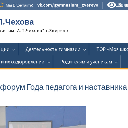
Верс
Мы ВКонтакте:
vk.com/gymnasium_zverevo
П.Чехова
я им. А.П.Чехова" г.Зверево
ации
Деятельность гимназии
ТОР «Моя шк
 и их оздоровлении
Родителям и ученикам
орум Года педагога и наставника