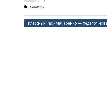
Новости
Навигация
Классный час «Макаренко — педагог нов
по
записям