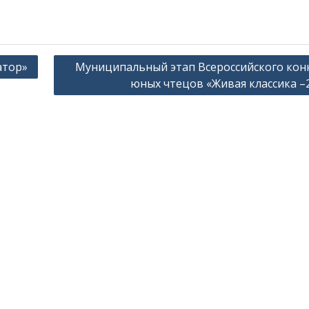
атор»
Муниципальный этап Всероссийского кон
юных чтецов «Живая классика –