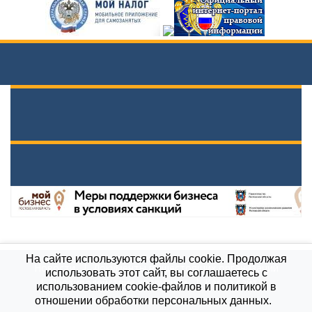
На сайте используются файлы cookie. Продолжая
Новости
Документы вышестоящих организаций
использовать этот сайт, вы соглашаетесь с
Противодействие коррупции
Карта сайта
использованием cookie-файлов и политикой в
МБОУ \"Гимназия им. А.П.Чехова\", 2021
отношении обработки персональных данных.