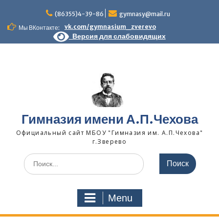
Skip
to
(86355)4-39-86
gymnasy@mail.ru
content
vk.com/gymnasium_zverevo
Мы ВКонтакте:
Версия для слабовидящих
Гимназия имени А.П.Чехова
Официальный сайт МБОУ "Гимназия им. А.П.Чехова"
г.Зверево
Search
for:
Menu