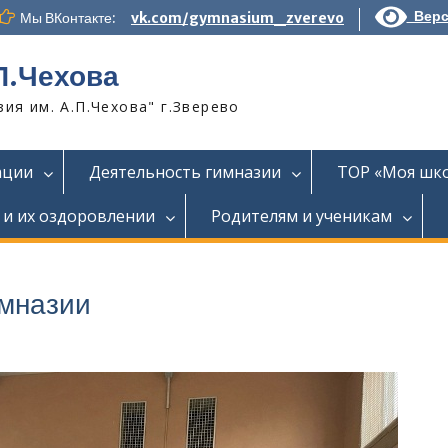
Верс
Мы ВКонтакте:
vk.com/gymnasium_zverevo
П.Чехова
я им. А.П.Чехова" г.Зверево
ации
Деятельность гимназии
ТОР «Моя шк
 и их оздоровлении
Родителям и ученикам
имназии