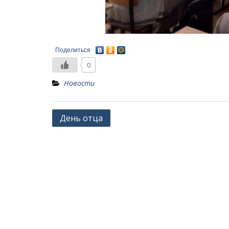
Поделиться
0
Новости
Навигация
День отца
по
записям