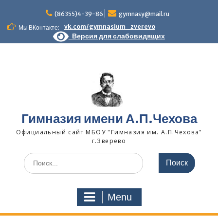
Skip
to
(86355)4-39-86
gymnasy@mail.ru
content
vk.com/gymnasium_zverevo
Мы ВКонтакте:
Версия для слабовидящих
Гимназия имени А.П.Чехова
Официальный сайт МБОУ "Гимназия им. А.П.Чехова"
г.Зверево
Search
for:
Menu