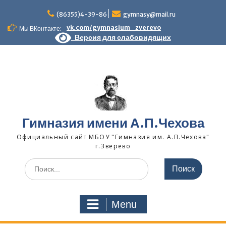
Skip
to
(86355)4-39-86
gymnasy@mail.ru
content
vk.com/gymnasium_zverevo
Мы ВКонтакте:
Версия для слабовидящих
Гимназия имени А.П.Чехова
Официальный сайт МБОУ "Гимназия им. А.П.Чехова"
г.Зверево
Search
for:
Menu