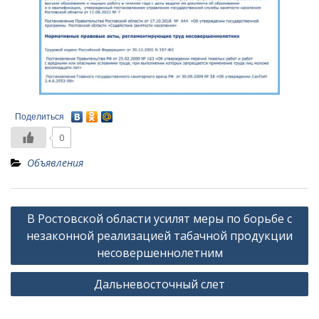
Поделиться
0
Объявления
Навигация
В Ростовской области усилят меры по борьбе с
по
незаконной реализацией табачной продукции
записям
несовершеннолетним
Дальневосточный слет