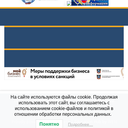
На сайте используются файлы cookie. Продолжая
Новости
Документы вышестоящих организаций
использовать этот сайт, вы соглашаетесь с
Противодействие коррупции
Карта сайта
использованием cookie-файлов и политикой в
МБОУ \"Гимназия им. А.П.Чехова\", 2021
отношении обработки персональных данных.
Proudly powered by WordPress
|
Education Hub by
WEN
Понятно
Подробнее…
Themes