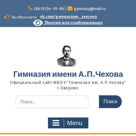
Skip
to
(86355)4-39-86
gymnasy@mail.ru
content
vk.com/gymnasium_zverevo
Мы ВКонтакте:
Версия для слабовидящих
Гимназия имени А.П.Чехова
Официальный сайт МБОУ "Гимназия им. А.П.Чехова"
г.Зверево
Search
for:
Menu