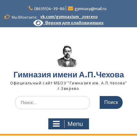
Skip
to
(86355)4-39-86
gymnasy@mail.ru
content
vk.com/gymnasium_zverevo
Мы ВКонтакте:
Версия для слабовидящих
Гимназия имени А.П.Чехова
Официальный сайт МБОУ "Гимназия им. А.П.Чехова"
г.Зверево
Search
for:
Menu