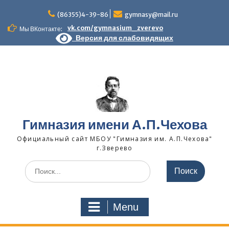
Skip
to
(86355)4-39-86
gymnasy@mail.ru
content
vk.com/gymnasium_zverevo
Мы ВКонтакте:
Версия для слабовидящих
Гимназия имени А.П.Чехова
Официальный сайт МБОУ "Гимназия им. А.П.Чехова"
г.Зверево
Search
for:
Menu