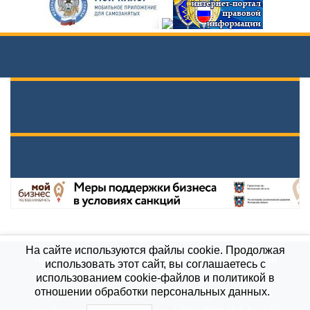
На сайте используются файлы cookie. Продолжая
Новости
Документы вышестоящих организаций
использовать этот сайт, вы соглашаетесь с
Противодействие коррупции
Карта сайта
использованием cookie-файлов и политикой в
МБОУ \"Гимназия им. А.П.Чехова\", 2021
отношении обработки персональных данных.
Proudly powered by WordPress
|
Education Hub by
WEN