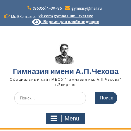
Skip
to
(86355)4-39-86
gymnasy@mail.ru
content
vk.com/gymnasium_zverevo
Мы ВКонтакте:
Версия для слабовидящих
Гимназия имени А.П.Чехова
Официальный сайт МБОУ "Гимназия им. А.П.Чехова"
г.Зверево
Search
for:
Menu