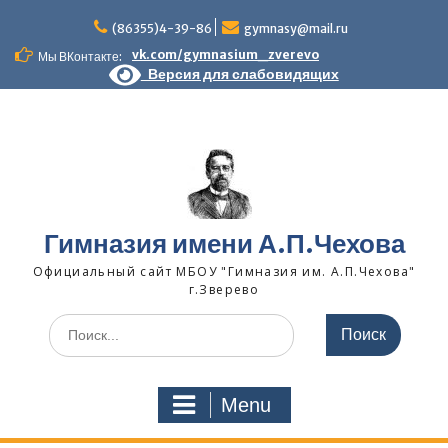
Skip
to
(86355)4-39-86
gymnasy@mail.ru
content
vk.com/gymnasium_zverevo
Мы ВКонтакте:
Версия для слабовидящих
Гимназия имени А.П.Чехова
Официальный сайт МБОУ "Гимназия им. А.П.Чехова"
г.Зверево
Search
for:
Menu