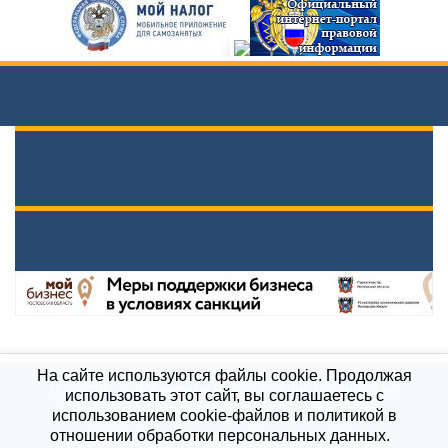
На сайте используются файлы cookie. Продолжая
Новости
Документы вышестоящих организаций
использовать этот сайт, вы соглашаетесь с
Противодействие коррупции
Карта сайта
использованием cookie-файлов и политикой в
МБОУ \"Гимназия им. А.П.Чехова\", 2021
отношении обработки персональных данных.