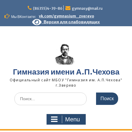
Skip
to
(86355)4-39-86
gymnasy@mail.ru
content
vk.com/gymnasium_zverevo
Мы ВКонтакте:
Версия для слабовидящих
Гимназия имени А.П.Чехова
Официальный сайт МБОУ "Гимназия им. А.П.Чехова"
г.Зверево
Search
for:
Menu