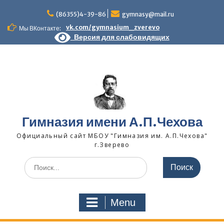
Skip
to
(86355)4-39-86
gymnasy@mail.ru
content
vk.com/gymnasium_zverevo
Мы ВКонтакте:
Версия для слабовидящих
Гимназия имени А.П.Чехова
Официальный сайт МБОУ "Гимназия им. А.П.Чехова"
г.Зверево
Search
for:
Menu