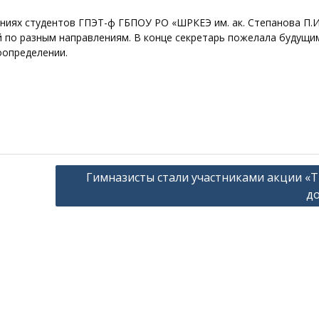
ниях студентов ГПЭТ-ф ГБПОУ РО «ШРКЕЭ им. ак. Степанова П.И.
й по разным направлениям. В конце секретарь пожелала будущи
оопределении.
Гимназисты стали участниками акции «
д