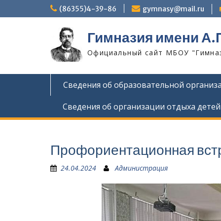
Skip
(86355)4-39-86
gymnasy@mail.ru
to
content
Гимназия имени А.
Официальный сайт МБОУ "Гимнази
Сведения об образовательной организ
Сведения об организации отдыха детей
Профориентационная вст
24.04.2024
Администрация