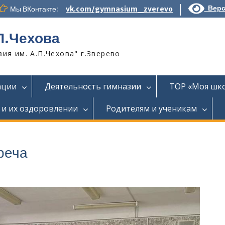
Верс
Мы ВКонтакте:
vk.com/gymnasium_zverevo
П.Чехова
я им. А.П.Чехова" г.Зверево
ации
Деятельность гимназии
ТОР «Моя шк
 и их оздоровлении
Родителям и ученикам
реча