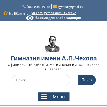
Skip
to
(86355)4-39-86
gymnasy@mail.ru
content
vk.com/gymnasium_zverevo
Мы ВКонтакте:
Версия для слабовидящих
Гимназия имени А.П.Чехова
Официальный сайт МБОУ "Гимназия им. А.П.Чехова"
г.Зверево
Search
for:
Menu